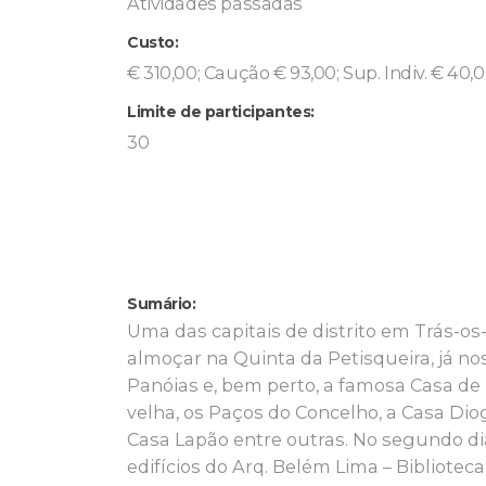
Atividades passadas
Custo:
€ 310,00; Caução € 93,00; Sup. Indiv. € 40,0
Limite de participantes:
30
Sumário:
Uma das capitais de distrito em Trás-o
almoçar na Quinta da Petisqueira, já no
Panóias e, bem perto, a famosa Casa de M
velha, os Paços do Concelho, a Casa Dio
Casa Lapão entre outras. No segundo d
edifícios do Arq. Belém Lima – Bibliote