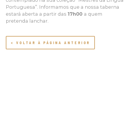
contemplado na sua coleção “Mestres da Língua
Portuguesa”. Informamos que a nossa taberna
estará aberta a partir das
17h00
a quem
pretenda lanchar.
< VOLTAR À PÁGINA ANTERIOR