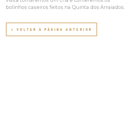
visita tomaremos um chá e comeremos os
bolinhos caseiros feitos na Quinta dos Arraiados.
< VOLTAR À PÁGINA ANTERIOR