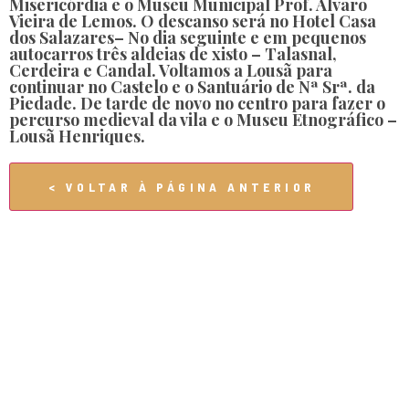
Misericórdia e o Museu Municipal Prof. Álvaro
Vieira de Lemos. O descanso será no Hotel
Casa
dos Salazares
– No dia seguinte e em pequenos
autocarros três aldeias de xisto –
Talasnal
,
Cerdeira
e
Candal
. Voltamos a Lousã para
continuar no Castelo e o Santuário de Nª Srª. da
Piedade. De tarde de novo no centro para fazer o
percurso medieval da vila e o Museu Etnográfico –
Lousã Henriques.
< VOLTAR À PÁGINA ANTERIOR