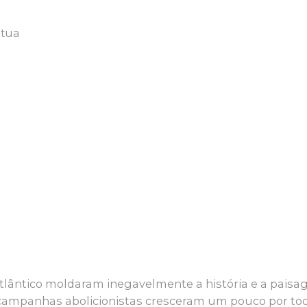
átua
satlântico moldaram inegavelmente a história e a pais
As campanhas abolicionistas cresceram um pouco por to