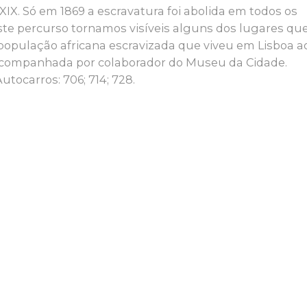
XIX. Só em 1869 a escravatura foi abolida em todos os
este percurso tornamos visíveis alguns dos lugares qu
população africana escravizada que viveu em Lisboa a
e acompanhada por colaborador do Museu da Cidade.
Autocarros: 706; 714; 728.