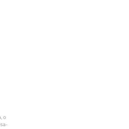
, o
asa-