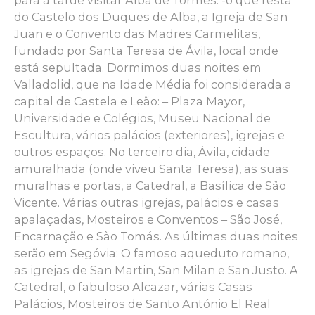
para à tarde visitar Alba de Tormes: -o que resta
do Castelo dos Duques de Alba, a Igreja de San
Juan e o Convento das Madres Carmelitas,
fundado por Santa Teresa de Ávila, local onde
está sepultada. Dormimos duas noites em
Valladolid, que na Idade Média foi considerada a
capital de Castela e Leão: – Plaza Mayor,
Universidade e Colégios, Museu Nacional de
Escultura, vários palácios (exteriores), igrejas e
outros espaços. No terceiro dia, Ávila, cidade
amuralhada (onde viveu Santa Teresa), as suas
muralhas e portas, a Catedral, a Basílica de São
Vicente. Várias outras igrejas, palácios e casas
apalaçadas, Mosteiros e Conventos – São José,
Encarnação e São Tomás. As últimas duas noites
serão em Segóvia: O famoso aqueduto romano,
as igrejas de San Martin, San Milan e San Justo. A
Catedral, o fabuloso Alcazar, várias Casas
Palácios, Mosteiros de Santo António El Real