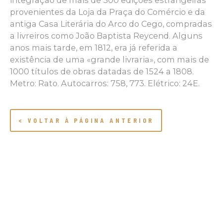
integração de mais de 500 edições estrangeiras
provenientes da Loja da Praça do Comércio e da
antiga Casa Literária do Arco do Cego, compradas
a livreiros como João Baptista Reycend. Alguns
anos mais tarde, em 1812, era já referida a
existência de uma «grande livraria», com mais de
1000 títulos de obras datadas de 1524 a 1808.
Metro: Rato. Autocarros: 758, 773. Elétrico: 24E.
< VOLTAR À PÁGINA ANTERIOR